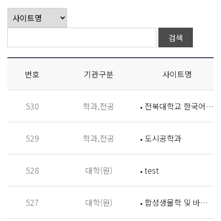
번호
기관구분
사이트명
530
학과,전공
전북대학교 한국어학과
529
학과,전공
도시공학과
528
대학(원)
test
527
대학(원)
합성생물학 및 바이오신소재개발 연구실 (Synthetic Biology and Biomaterials Lab,SBBL)