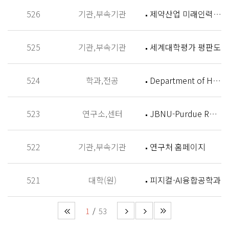
526
기관,부속기관
제약산업 미래인력 양성센터 홈페이지
525
기관,부속기관
세계대학평가 평판도
524
학과,전공
Department of History
523
연구소,센터
JBNU-Purdue Research Institute (JPRI)
522
기관,부속기관
연구처 홈페이지
521
대학(원)
피지컬-AI융합공학과
1
53