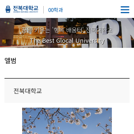
00학과
꿈을 키우는 '행복 배움터' 전북대학교
The Best Glocal University
앨범
전북대학교