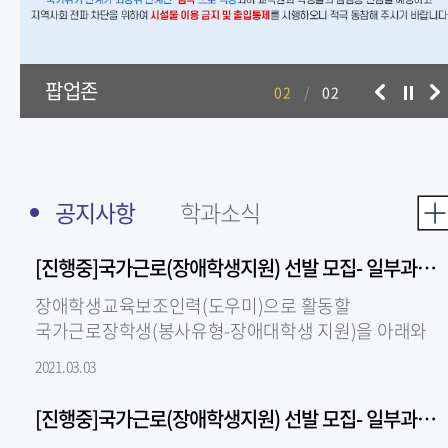
팝업존
02
/
02
[진행중]국가근로(장애학생지원) 선발 모집- 일부과목 선발완료
장애학생교육보조인력(도우미)으로 활동할
국가근로장학생(봉사유형-장애대학생 지원)을 아래와
같이 모집 중이니, 지원가능한 과목이 있는 학생은
2021.03.03
센터로 연락..
[진행중]국가근로(장애학생지원) 선발 모집- 일부과목 선발완료