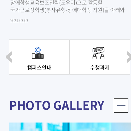
장애학생교육보조인력(도우미)으로 활동할
국가근로장학생(봉사유형-장애대학생 지원)을 아래와
같이 모집 중이니, 지원가능한 과목이 있는 학생은
2021.03.03
센터로 연락..
캠퍼스안내
수행과제
PHOTO GALLERY