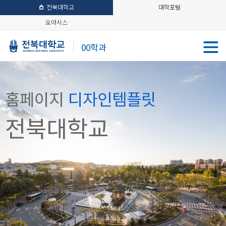
전북대학교
대학포털
오아시스
00학과
홈페이지
디자인템플릿
전북대학교