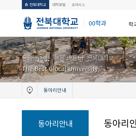
전북대학교
대학포털
오아시스
00학과
학
꿈을 키우는 '행복 배움터' 전북대학교
The Best Glocal University
동아리안내
동아리
동아리안내