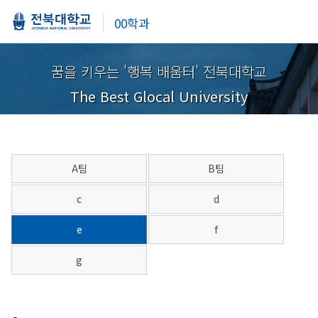
00학과
꿈을 키우는 '행복 배움터' 전북대학교
The Best Glocal University
A팀
B팀
c
d
e
f
g