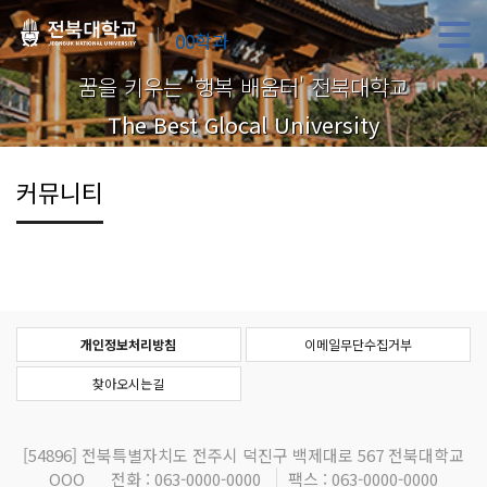
00학과
꿈을 키우는 '행복 배움터' 전북대학교
The Best Glocal University
커뮤니티
개인정보처리방침
이메일무단수집거부
찾아오시는길
[54896]
전북특별자치도 전주시 덕진구 백제대로 567 전북대학교
OOO
전화 : 063-0000-0000
팩스 : 063-0000-0000